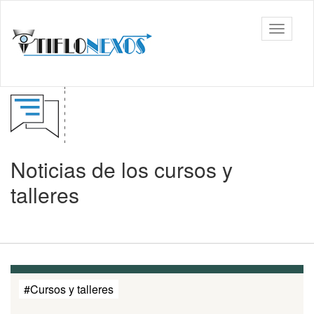
Ir
al
Tiflonexos
Mostrar
contenido
barra
principal
de
navega
Contenido
principal
Noticias de los cursos y
talleres
#Cursos y talleres