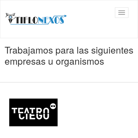
Ir
al
Tiflonexos
Mostrar
contenido
barra
principal
de
navega
Contenido
Trabajamos para las siguientes
principal
empresas u organismos