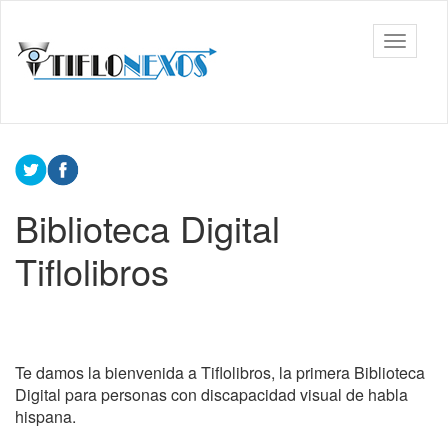
Ir
al
Tiflonexos
Mostrar
contenido
barra
principal
de
navega
Contenido
principal
Biblioteca Digital
Tiflolibros
Te damos la bienvenida a Tiflolibros, la primera Biblioteca
Digital para personas con discapacidad visual de habla
hispana.