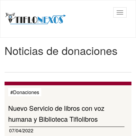
Ir
al
Tiflonexos
Mostrar
contenido
barra
principal
de
navega
Contenido
Noticias de donaciones
principal
#Donaciones
Nuevo Servicio de libros con voz
humana y Biblioteca Tiflolibros
07/04/2022