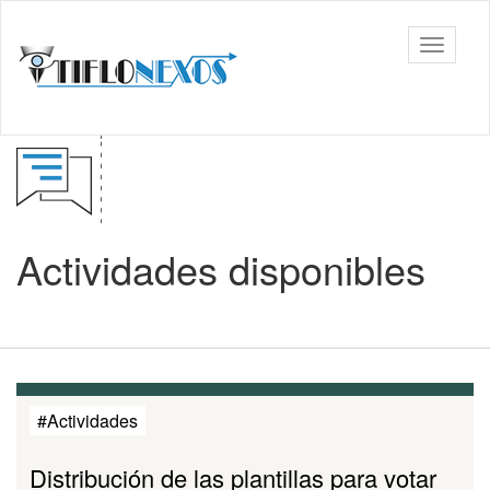
Ir
al
Tiflonexos
Mostrar
contenido
barra
principal
de
navega
Contenido
principal
Actividades disponibles
#Actividades
Distribución de las plantillas para votar