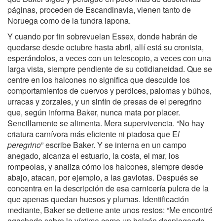
páginas, proceden de Escandinavia, vienen tanto de
Noruega como de la tundra lapona.
Y cuando por fin sobrevuelan Essex, donde habrán de
quedarse desde octubre hasta abril, allí está su cronista,
esperándolos, a veces con un telescopio, a veces con una
larga vista, siempre pendiente de su cotidianeidad. Que se
centre en los halcones no significa que descuide los
comportamientos de cuervos y perdices, palomas y búhos,
urracas y zorzales, y un sinfín de presas de el peregrino
que, según informa Baker, nunca mata por placer.
Sencillamente se alimenta. Mera supervivencia. “No hay
criatura carnívora más eficiente ni piadosa que E
l
peregrino
” escribe Baker. Y se interna en un campo
anegado, alcanza el estuario, la costa, el mar, los
rompeolas, y analiza cómo los halcones, siempre desde
abajo, atacan, por ejemplo, a las gaviotas. Después se
concentra en la descripción de esa carnicería pulcra de la
que apenas quedan huesos y plumas. Identificación
mediante, Baker se detiene ante unos restos: “Me encontré
agachado sobre la víctima como un halcón desplegando