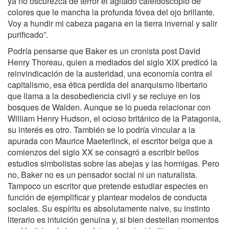
ya no oscurezca de terror el agitado caleidoscopio de
colores que le mancha la profunda fóvea del ojo brillante.
Voy a hundir mi cabeza pagana en la tierra invernal y salir
purificado”.
Podría pensarse que Baker es un cronista post David
Henry Thoreau, quien a mediados del siglo XIX predicó la
reinvindicación de la austeridad, una economía contra el
capitalismo, esa ética perdida del anarquismo libertario
que llama a la desobediencia civil y se recluye en los
bosques de Walden. Aunque se lo pueda relacionar con
William Henry Hudson, el ocioso británico de la Patagonia,
su interés es otro. También se lo podría vincular a la
apurada con Maurice Maeterlinck, el escritor belga que a
comienzos del siglo XX se consagró a escribir bellos
estudios simbolistas sobre las abejas y las hormigas. Pero
no, Baker no es un pensador social ni un naturalista.
Tampoco un escritor que pretende estudiar especies en
función de ejemplificar y plantear modelos de conducta
sociales. Su espíritu es absolutamente naive, su instinto
literario es intuición genuina y, si bien destellan momentos