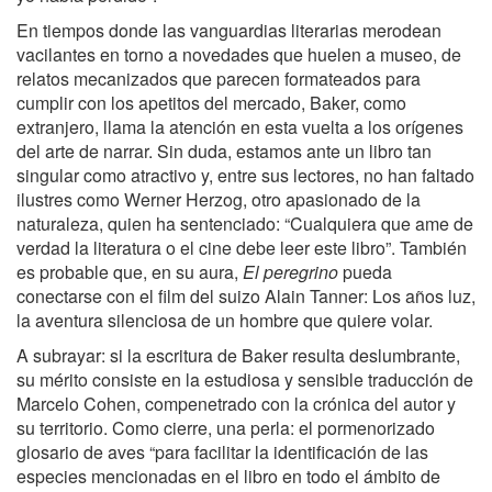
En tiempos donde las vanguardias literarias merodean
vacilantes en torno a novedades que huelen a museo, de
relatos mecanizados que parecen formateados para
cumplir con los apetitos del mercado, Baker, como
extranjero, llama la atención en esta vuelta a los orígenes
del arte de narrar. Sin duda, estamos ante un libro tan
singular como atractivo y, entre sus lectores, no han faltado
ilustres como Werner Herzog, otro apasionado de la
naturaleza, quien ha sentenciado: “Cualquiera que ame de
verdad la literatura o el cine debe leer este libro”. También
es probable que, en su aura,
El peregrino
pueda
conectarse con el film del suizo Alain Tanner: Los años luz,
la aventura silenciosa de un hombre que quiere volar.
A subrayar: si la escritura de Baker resulta deslumbrante,
su mérito consiste en la estudiosa y sensible traducción de
Marcelo Cohen, compenetrado con la crónica del autor y
su territorio. Como cierre, una perla: el pormenorizado
glosario de aves “para facilitar la identificación de las
especies mencionadas en el libro en todo el ámbito de