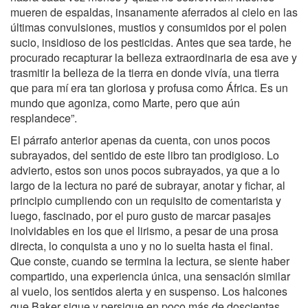
mueren de espaldas, insanamente aferrados al cielo en las
últimas convulsiones, mustios y consumidos por el polen
sucio, insidioso de los pesticidas. Antes que sea tarde, he
procurado recapturar la belleza extraordinaria de esa ave y
trasmitir la belleza de la tierra en donde vivía, una tierra
que para mí era tan gloriosa y profusa como África. Es un
mundo que agoniza, como Marte, pero que aún
resplandece”.
El párrafo anterior apenas da cuenta, con unos pocos
subrayados, del sentido de este libro tan prodigioso. Lo
advierto, estos son unos pocos subrayados, ya que a lo
largo de la lectura no paré de subrayar, anotar y fichar, al
principio cumpliendo con un requisito de comentarista y
luego, fascinado, por el puro gusto de marcar pasajes
inolvidables en los que el lirismo, a pesar de una prosa
directa, lo conquista a uno y no lo suelta hasta el final.
Que conste, cuando se termina la lectura, se siente haber
compartido, una experiencia única, una sensación similar
al vuelo, los sentidos alerta y en suspenso. Los halcones
que Baker sigue y persigue en poco más de doscientas