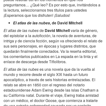
preguntamos… ¿Qué leo? Es por esto que, invitándolos a
la lectura, seleccionamos tres títulos para ustedes
¡Esperamos que los disfruten! ¡Saludos!
El atlas de las nubes
, de David Mitchell
El atlas de las nubes
de
David Mitchell
varía de género,
del epistolar a la autoficción, la novela de aventuras, de
intriga y de ciencia ficción, según va ofreciendo el relato de
sus seis personajes, en épocas y lugares distintos, que
quedarán finalmente conectados. Va la reseña editorial,
los comentarios publicados en La espada en la tinta y el
enlace de descarga desde Tiflolibros.
El atlas de las nubes
es una novela que da la vuelta al
mundo y recorre desde el siglo XIX hasta un futuro
apocalíptico, a través de seis historias entrelazadas. El
relato se abre en 1850 con el regreso del notario
estadounidense Adam Ewing desde las islas Chatham a
su California natal. Durante el viaje, Ewing traba amistad
con un médico, el doctor Goose, que comienza a tratarle
de una extraña enfermedad causada por un parásito