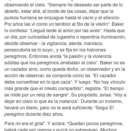
observando el cielo. “Siempre he deseado ser parte de lo
abierto, estar allá, al borde de las cosas, dejar que la
pureza humana se enjuague hasta el vacío y el silencio.
Por años las vi como un temblor al filo de la visión”. Baker
lo confiesa: “Llegué tarde al amor por las aves”. Hasta que
un día, por curiosidad de lugareño o repentina iluminación,
decide observar - la vigilancia, atenta, maníaca,
persecutoria es lo suyo-, y se fija en los halcones
peregrinos. Entonces anota “la pasión y la violencia
súbitas que los peregrinos arrebatan al cielo”. Baker no es
un cazador sino, como queda dicho, un observador y en la
acción de observar, se comporta como tal. “El cazador
debe convertirse en lo que caza”. Y luego: “No hay vínculo
más grande que el miedo compartido”, registra. “El tiempo
se mide por un reloj de sangre”. Su propósito, avisa: “Voy a
dejar en claro lo que es la matanza”. Durante un invierno,
llevará un diario, pero no le será suficiente: “Seguí
El
peregrino
durante diez años.
Para mí era el grial”. Y aclara: “Quedan pocos peregrinos,
habrá cada vez menos y quizá no sobrevivan. Muchos