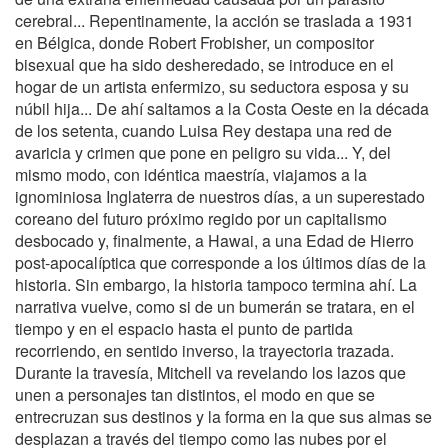
cerebral... Repentinamente, la acción se traslada a 1931
en Bélgica, donde Robert Frobisher, un compositor
bisexual que ha sido desheredado, se introduce en el
hogar de un artista enfermizo, su seductora esposa y su
núbil hija... De ahí saltamos a la Costa Oeste en la década
de los setenta, cuando Luisa Rey destapa una red de
avaricia y crimen que pone en peligro su vida... Y, del
mismo modo, con idéntica maestría, viajamos a la
ignominiosa Inglaterra de nuestros días, a un superestado
coreano del futuro próximo regido por un capitalismo
desbocado y, finalmente, a Hawai, a una Edad de Hierro
post-apocalíptica que corresponde a los últimos días de la
historia. Sin embargo, la historia tampoco termina ahí. La
narrativa vuelve, como si de un bumerán se tratara, en el
tiempo y en el espacio hasta el punto de partida
recorriendo, en sentido inverso, la trayectoria trazada.
Durante la travesía, Mitchell va revelando los lazos que
unen a personajes tan distintos, el modo en que se
entrecruzan sus destinos y la forma en la que sus almas se
desplazan a través del tiempo como las nubes por el