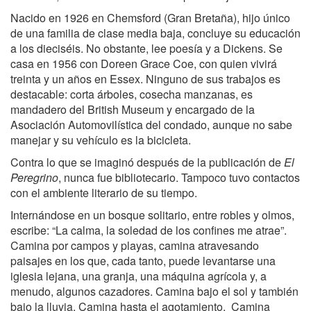
Nacido en 1926 en Chemsford (Gran Bretaña), hijo único
de una familia de clase media baja, concluye su educación
a los dieciséis. No obstante, lee poesía y a Dickens. Se
casa en 1956 con Doreen Grace Coe, con quien vivirá
treinta y un años en Essex. Ninguno de sus trabajos es
destacable: corta árboles, cosecha manzanas, es
mandadero del British Museum y encargado de la
Asociación Automovilística del condado, aunque no sabe
manejar y su vehículo es la bicicleta.
Contra lo que se imaginó después de la publicación de
El
Peregrino
, nunca fue bibliotecario. Tampoco tuvo contactos
con el ambiente literario de su tiempo.
Internándose en un bosque solitario, entre robles y olmos,
escribe: “La calma, la soledad de los confines me atrae”.
Camina por campos y playas, camina atravesando
paisajes en los que, cada tanto, puede levantarse una
iglesia lejana, una granja, una máquina agrícola y, a
menudo, algunos cazadores. Camina bajo el sol y también
bajo la lluvia. Camina hasta el agotamiento. Camina