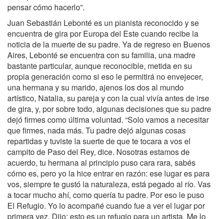
pensar cómo hacerlo”.
Juan Sebastián Lebonté es un pianista reconocido y se
encuentra de gira por Europa del Este cuando recibe la
noticia de la muerte de su padre. Ya de regreso en Buenos
Aires, Lebonté se encuentra con su familia, una madre
bastante particular, aunque reconocible, metida en su
propia generación como si eso le permitirá no envejecer,
una hermana y su marido, ajenos los dos al mundo
artístico, Natalia, su pareja y con la cual vivía antes de irse
de gira, y, por sobre todo, algunas decisiones que su padre
dejó firmes como última voluntad. “Solo vamos a necesitar
que firmes, nada más. Tu padre dejó algunas cosas
repartidas y tuviste la suerte de que te tocara a vos el
campito de Paso del Rey, dice. Nosotras estamos de
acuerdo, tu hermana al principio puso cara rara, sabés
cómo es, pero yo la hice entrar en razón: ese lugar es para
vos, siempre te gustó la naturaleza, está pegado al río. Vas
a tocar mucho ahí, como quería tu padre. Por eso le puso
El Refugio. Yo lo acompañé cuando fue a ver el lugar por
primera vez. Dijo: esto es un refugio para un artista. Me lo