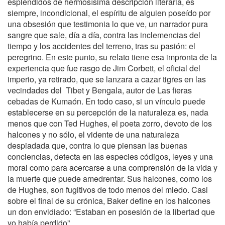
espléndidos de hermosísima descripción literaria, es
siempre, incondicional, el espíritu de alguien poseído por
una obsesión que testimonia lo que ve, un narrador pura
sangre que sale, día a día, contra las inclemencias del
tiempo y los accidentes del terreno, tras su pasión: el
peregrino. En este punto, su relato tiene esa impronta de la
experiencia que fue rasgo de Jim Corbett, el oficial del
imperio, ya retirado, que se lanzara a cazar tigres en las
vecindades del Tibet y Bengala, autor de Las fieras
cebadas de Kumaón. En todo caso, si un vínculo puede
establecerse en su percepción de la naturaleza es, nada
menos que con Ted Hughes, el poeta zorro, devoto de los
halcones y no sólo, el vidente de una naturaleza
despiadada que, contra lo que piensan las buenas
conciencias, detecta en las especies códigos, leyes y una
moral como para acercarse a una comprensión de la vida y
la muerte que puede amedrentar. Sus halcones, como los
de Hughes, son fugitivos de todo menos del miedo. Casi
sobre el final de su crónica, Baker define en los halcones
un don envidiado: “Estaban en posesión de la libertad que
yo había perdido”.