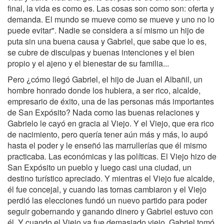
final, la vida es como es. Las cosas son como son: oferta y
demanda. El mundo se mueve como se mueve y uno no lo
puede evitar". Nadie se considera a sí mismo un hijo de
puta sin una buena causa y Gabriel, que sabe que lo es,
se cubre de disculpas y buenas intenciones y el bien
propio y el ajeno y el bienestar de su familia...
Pero ¿cómo llegó Gabriel, el hijo de Juan el Albañil, un
hombre honrado donde los hubiera, a ser rico, alcalde,
empresario de éxito, una de las personas más importantes
de San Expósito? Nada como las buenas relaciones y
Gabrielo le cayó en gracia al Viejo. Y el Viejo, que era rico
de nacimiento, pero quería tener aún más y más, lo aupó
hasta el poder y le enseñó las marrullerías que él mismo
practicaba. Las económicas y las políticas. El Viejo hizo de
San Expósito un pueblo y luego casi una ciudad, un
destino turístico apreciado. Y mientras el Viejo fue alcalde,
él fue concejal, y cuando las tornas cambiaron y el Viejo
perdió las elecciones fundó un nuevo partido para poder
seguir gobernando y ganando dinero y Gabriel estuvo con
él. Y cuando el Viejo ya fue demasiado viejo, Gabriel tomó