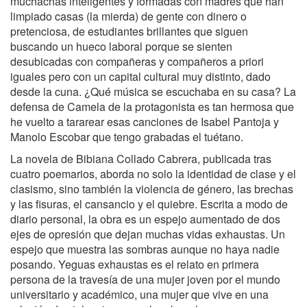
muchachas inteligentes y formadas con madres que han
limpiado casas (la mierda) de gente con dinero o
pretenciosa, de estudiantes brillantes que siguen
buscando un hueco laboral porque se sienten
desubicadas con compañeras y compañeros a priori
iguales pero con un capital cultural muy distinto, dado
desde la cuna. ¿Qué música se escuchaba en su casa? La
defensa de Camela de la protagonista es tan hermosa que
he vuelto a tararear esas canciones de Isabel Pantoja y
Manolo Escobar que tengo grabadas el tuétano.
La novela de Bibiana Collado Cabrera, publicada tras
cuatro poemarios, aborda no solo la identidad de clase y el
clasismo, sino también la violencia de género, las brechas
y las fisuras, el cansancio y el quiebre. Escrita a modo de
diario personal, la obra es un espejo aumentado de dos
ejes de opresión que dejan muchas vidas exhaustas. Un
espejo que muestra las sombras aunque no haya nadie
posando. Yeguas exhaustas es el relato en primera
persona de la travesía de una mujer joven por el mundo
universitario y académico, una mujer que vive en una