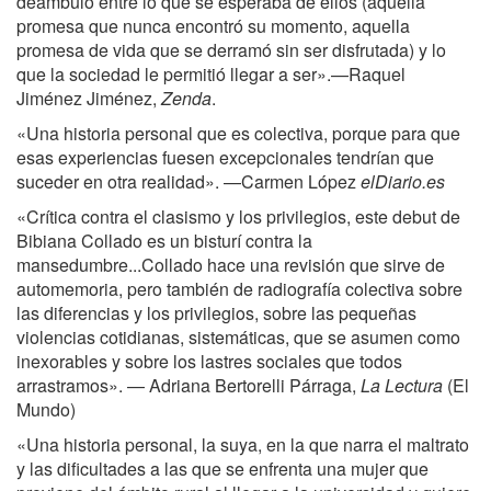
deambuló entre lo que se esperaba de ellos (aquella
promesa que nunca encontró su momento, aquella
promesa de vida que se derramó sin ser disfrutada) y lo
que la sociedad le permitió llegar a ser».—Raquel
Jiménez Jiménez,
Zenda
.
«Una historia personal que es colectiva, porque para que
esas experiencias fuesen excepcionales tendrían que
suceder en otra realidad». —Carmen López
elDiario.es
«Crítica contra el clasismo y los privilegios, este debut de
Bibiana Collado es un bisturí contra la
mansedumbre...Collado hace una revisión que sirve de
automemoria, pero también de radiografía colectiva sobre
las diferencias y los privilegios, sobre las pequeñas
violencias cotidianas, sistemáticas, que se asumen como
inexorables y sobre los lastres sociales que todos
arrastramos». — Adriana Bertorelli Párraga,
La Lectura
(El
Mundo)
«Una historia personal, la suya, en la que narra el maltrato
y las dificultades a las que se enfrenta una mujer que