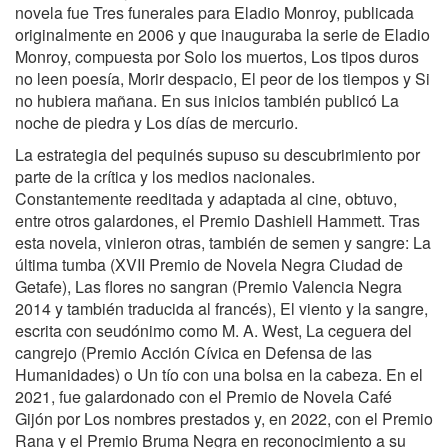
novela fue Tres funerales para Eladio Monroy, publicada
originalmente en 2006 y que inauguraba la serie de Eladio
Monroy, compuesta por Solo los muertos, Los tipos duros
no leen poesía, Morir despacio, El peor de los tiempos y Si
no hubiera mañana. En sus inicios también publicó La
noche de piedra y Los días de mercurio.
La estrategia del pequinés supuso su descubrimiento por
parte de la crítica y los medios nacionales.
Constantemente reeditada y adaptada al cine, obtuvo,
entre otros galardones, el Premio Dashiell Hammett. Tras
esta novela, vinieron otras, también de semen y sangre: La
última tumba (XVII Premio de Novela Negra Ciudad de
Getafe), Las flores no sangran (Premio Valencia Negra
2014 y también traducida al francés), El viento y la sangre,
escrita con seudónimo como M. A. West, La ceguera del
cangrejo (Premio Acción Cívica en Defensa de las
Humanidades) o Un tío con una bolsa en la cabeza. En el
2021, fue galardonado con el Premio de Novela Café
Gijón por Los nombres prestados y, en 2022, con el Premio
Rana y el Premio Bruma Negra en reconocimiento a su