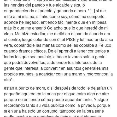
las riendas del partido y fue alcalde y siguió
engrandeciendo el pueblo y ganando dinero. "[...] si me
miro a mí mismo, si miro cómo soy, cómo me comporto,
adónde he llegado, entiendo fácilmente que en mí pesa
más lo que me enseñó Colacho que lo que heredé de mi
viejo. Me hizo estudiar, me metió en el partido cuando era
el centro, luego cofundé con él el PISE y fui medrando a su
vera, copiándole las mañas como se las copiaba a Feluco
cuando éramos chicos. De él aprendí a tener contentos a
todos los que sea posible, a hacer favores solo a gente
que podrá devolverlos, a defender los intereses de la
gente que interesa, a convertir en asuntos generales mis
propios asuntos, a acariciar con una mano y retorcer con la
otra".
están a punto de morir, o si después de todo le dejarían un
pequeño agujero en la nuca por el que entra algo de aire
porque no entiende cómo puede aguantar tanto. Y sigue
recordando tanto su vida pública como la privada, porque
si en una ha sido un corrupto, tampoco en la otra tiene
nadie mucho que agradecerle más allá del bienestar