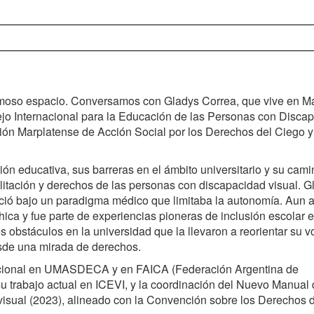
rmoso espacio. Conversamos con Gladys Correa, que vive en Ma
ejo Internacional para la Educación de las Personas con Disca
ón Marplatense de Acción Social por los Derechos del Ciego y
ón educativa, sus barreras en el ámbito universitario y su cami
ilitación y derechos de las personas con discapacidad visual. G
ció bajo un paradigma médico que limitaba la autonomía. Aun a
hica y fue parte de experiencias pioneras de inclusión escolar 
 obstáculos en la universidad que la llevaron a reorientar su 
esde una mirada de derechos.
itucional en UMASDECA y en FAICA (Federación Argentina de
su trabajo actual en ICEVI, y la coordinación del Nuevo Manual
isual (2023), alineado con la Convención sobre los Derechos d