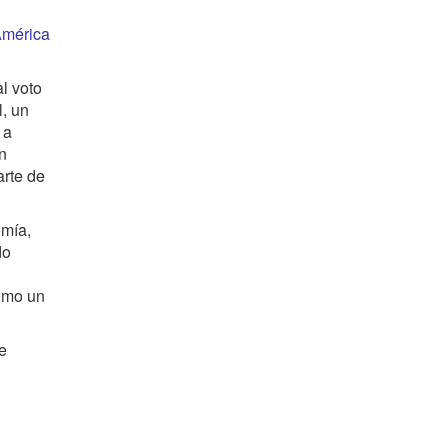
América
l voto
l, un
 a
n
arte de
omía,
do
como un
e