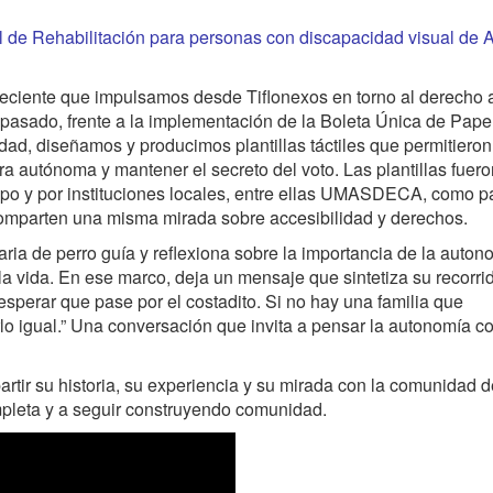
de Rehabilitación para personas con discapacidad visual de 
eciente que impulsamos desde Tiflonexos en torno al derecho a
 pasado, frente a la implementación de la Boleta Única de Pape
ad, diseñamos y producimos plantillas táctiles que permitieron
a autónoma y mantener el secreto del voto. Las plantillas fuero
ipo y por instituciones locales, entre ellas UMASDECA, como p
comparten una misma mirada sobre accesibilidad y derechos.
a de perro guía y reflexiona sobre la importancia de la auton
 la vida. En ese marco, deja un mensaje que sintetiza su recorri
 esperar que pase por el costadito. Si no hay una familia que
lo igual.” Una conversación que invita a pensar la autonomía 
ir su historia, su experiencia y su mirada con la comunidad d
ompleta y a seguir construyendo comunidad.