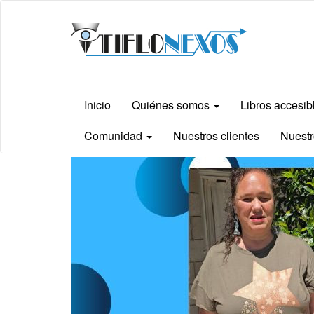
Ir
Tiflonexos
al
contenido
principal
Inicio
Quiénes somos
Libros accesi
Comunidad
Nuestros clientes
Nuestr
Contenido
principal