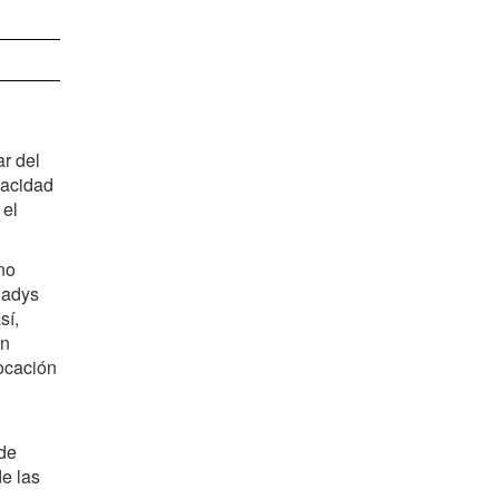
r del
pacidad
 el
no
ladys
sí,
en
vocación
 de
e las