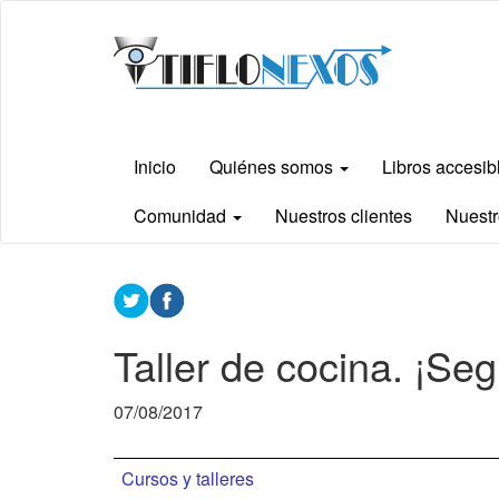
Ir
Tiflonexos
al
contenido
principal
Inicio
Quiénes somos
Libros accesi
Comunidad
Nuestros clientes
Nuestr
Contenido
principal
Taller de cocina. ¡Se
07/08/2017
Cursos y talleres