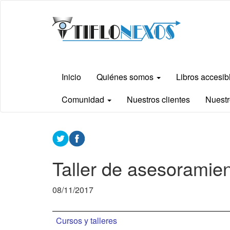
Ir
Tiflonexos
al
contenido
principal
Inicio
Quiénes somos
Libros accesi
Comunidad
Nuestros clientes
Nuestr
Contenido
principal
Taller de asesoramie
08/11/2017
Cursos y talleres