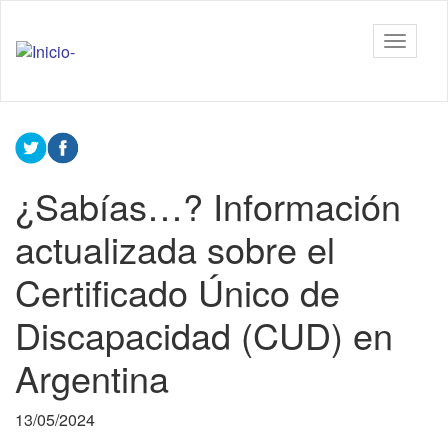
Ir
al
Tiflonexos
Mostrar
contenido
barra
principal
de
Contenido
navega
principal
¿Sabías…? Información
actualizada sobre el
Certificado Único de
Discapacidad (CUD) en
Argentina
13/05/2024