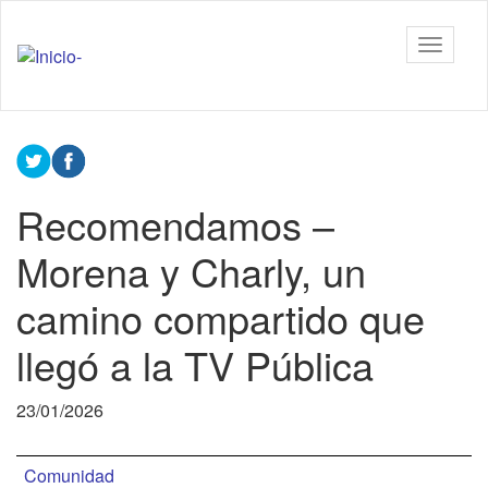
Ir
al
Tiflonexos
Mostrar
contenido
barra
principal
de
Contenido
navega
principal
Recomendamos –
Morena y Charly, un
camino compartido que
llegó a la TV Pública
23/01/2026
Comunidad