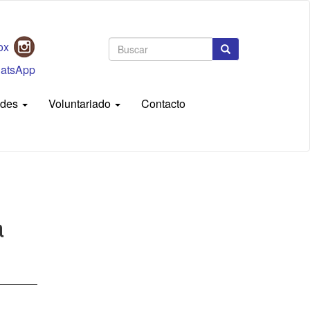
Formulario
de
Buscar
búsqueda
ades
Voluntariado
Contacto
a