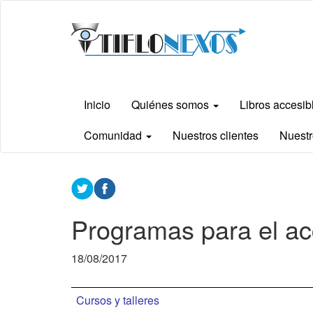
Ir
Tiflonexos
al
contenido
principal
Inicio
Quiénes somos
Libros accesi
Comunidad
Nuestros clientes
Nuestr
Contenido
principal
Programas para el acc
18/08/2017
Cursos y talleres