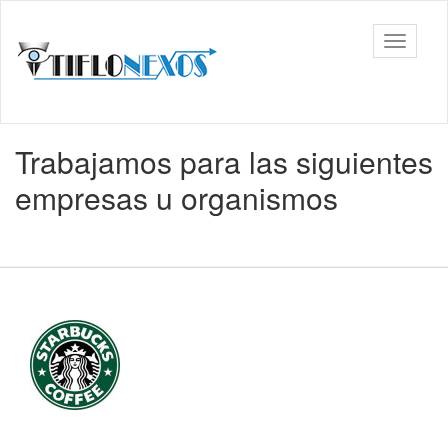
Ir
al
Tiflonexos
Mostrar
contenido
barra
principal
de
navega
Contenido
Trabajamos para las siguientes
principal
empresas u organismos